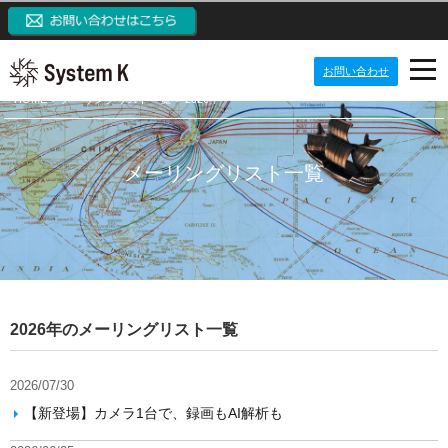
お問い合わせ
HOME
メーリングリスト一覧
2026年
PRODUCTS
NEWS
プロダクト
メーリングリスト一覧
ABOUT US
IP監視カメラシステム
ニュース
ネットワークカメラ
CONTACT US
定期配信メールのご登録
会社案内
システム開発ソリューション
メーリングリスト一覧
システム・ケイAIサイトへ
ご挨拶
パッケージ製品
監視カメラブログ
目指す価値観
SKクラウドカメラサイトへ
2026年のメーリングリスト一覧
NVRブログ
会社概要
SK VMS(ビデオマネジメントシステム)サイトへ
2026/07/30
VMSブログ
組織構成
NVR(ネットワークビデオレコーダー)サイトへ
【新登場】カメラ1台で、録画もAI解析も