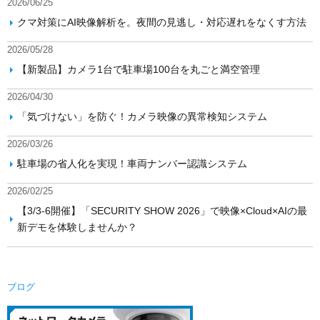
AIブログ
会社沿革
2026/06/25
システム・ケイカメラサイトへ
クマ対策にAI映像解析を。夜間の見逃し・対応遅れをなくす方法
所在地
2026/05/28
採用情報
【新製品】カメラ1台で駐車場100台を丸ごと満空管理
2026/04/30
「気づけない」を防ぐ！カメラ映像の異常検知システム
2026/03/26
駐車場の省人化を実現！車両ナンバー認識システム
2026/02/25
【3/3-6開催】「SECURITY SHOW 2026」で映像×Cloud×AIの最
新デモを体験しませんか？
ブログ