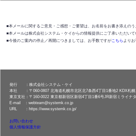
■本メールに関するご意見・ご感想・ご要望は、お名前をお書き添えのう
■本メールは株式会社システム・ケイからの情報提供にご了承いただいて
■今後のご案内の停止／再開につきましては、お手数ですが
こちら
よりお
発行 ：株式会社システム・ケイ
本社 ：〒060-0807 北海道札幌市北区北7条西4丁目1番地2 KDX札幌
東京支社：〒160-0022 東京都新宿区新宿4丁目1番6号JR新宿ミライナタ
E-mail ：webteam@systemk.co.jp
URL ：https://www.systemk.co.jp/
お問い合わせ
個人情報保護方針