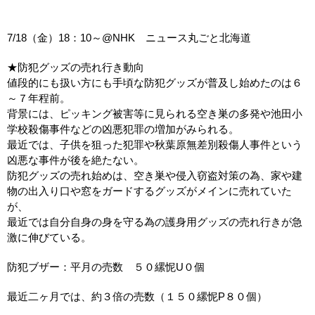
システム・ケイカメラサイトへ
所在地
7/18（金）18：10～@NHK ニュース丸ごと北海道
採用情報
★防犯グッズの売れ行き動向
値段的にも扱い方にも手頃な防犯グッズが普及し始めたのは６
～７年程前。
背景には、ピッキング被害等に見られる空き巣の多発や池田小
学校殺傷事件などの凶悪犯罪の増加がみられる。
最近では、子供を狙った犯罪や秋葉原無差別殺傷人事件という
凶悪な事件が後を絶たない。
防犯グッズの売れ始めは、空き巣や侵入窃盗対策の為、家や建
物の出入り口や窓をガードするグッズがメインに売れていた
が、
最近では自分自身の身を守る為の護身用グッズの売れ行きが急
激に伸びている。
防犯ブザー：平月の売数 ５０縲怩U０個
最近二ヶ月では、約３倍の売数（１５０縲怩P８０個）