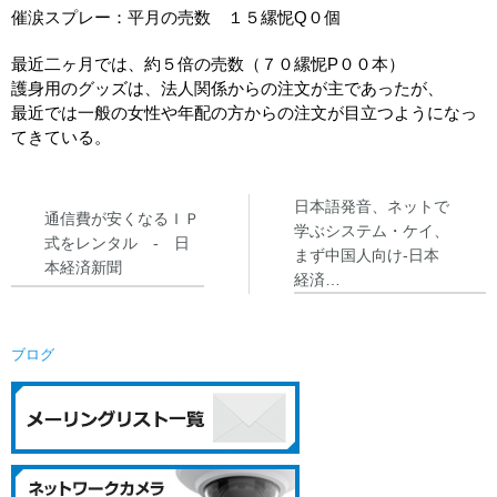
催涙スプレー：平月の売数 １５縲怩Q０個
最近二ヶ月では、約５倍の売数（７０縲怩P００本）
護身用のグッズは、法人関係からの注文が主であったが、
最近では一般の女性や年配の方からの注文が目立つようになっ
てきている。
日本語発音、ネットで
通信費が安くなるＩＰ
学ぶシステム・ケイ、
式をレンタル - 日
まず中国人向け-日本
本経済新聞
経済…
ブログ