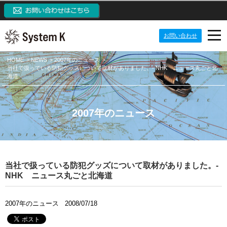
お問い合わせ
PRODUCTS
HOME
NEWS
2007年のニュース
当社で扱っている防犯グッズについて取材がありました。- NHK ニュース丸ごと北
海道
NEWS
プロダクト
IP監視カメラシステム
ABOUT US
ニュース
2007年のニュース
ネットワークカメラ
定期配信メールのご登録
CONTACT US
会社案内
システム開発ソリューション
メーリングリスト一覧
ご挨拶
システム・ケイAIサイトへ
パッケージ製品
監視カメラブログ
目指す価値観
当社で扱っている防犯グッズについて取材がありました。-
SKクラウドカメラサイトへ
NHK ニュース丸ごと北海道
NVRブログ
会社概要
SK VMS(ビデオマネジメントシステム)サイトへ
VMSブログ
組織構成
2007年のニュース
2008/07/18
NVR(ネットワークビデオレコーダー)サイトへ
AIブログ
会社沿革