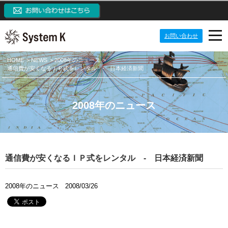
お問い合わせ
PRODUCTS
HOME
NEWS
2008年のニュース
通信費が安くなるＩＰ式をレンタル - 日本経済新聞
NEWS
プロダクト
IP監視カメラシステム
ABOUT US
ニュース
2008年のニュース
ネットワークカメラ
定期配信メールのご登録
CONTACT US
会社案内
システム開発ソリューション
メーリングリスト一覧
ご挨拶
システム・ケイAIサイトへ
通信費が安くなるＩＰ式をレンタル - 日本経済新聞
パッケージ製品
監視カメラブログ
目指す価値観
SKクラウドカメラサイトへ
NVRブログ
会社概要
2008年のニュース
2008/03/26
SK VMS(ビデオマネジメントシステム)サイトへ
VMSブログ
組織構成
NVR(ネットワークビデオレコーダー)サイトへ
AIブログ
会社沿革