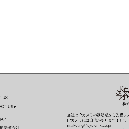
 US
株
ACT US
当社はIPカメラの黎明期から監視
MAP
IPカメラには自信があります！ぜひ一
marketing@systemk.co.jp
報保護方針