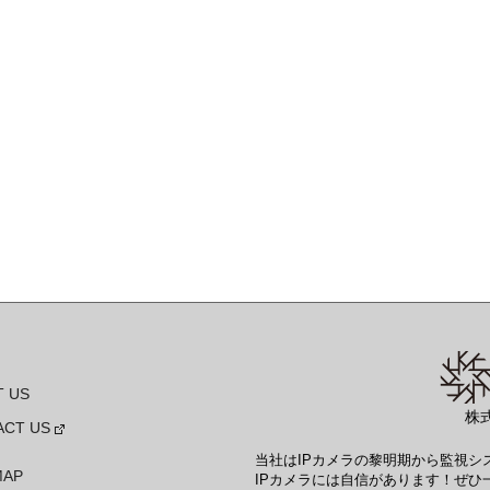
 US
株
ACT US
当社はIPカメラの黎明期から監視
MAP
IPカメラには自信があります！ぜひ一