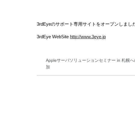
3rdEyeのサポート専用サイトをオープンしま
3rdEye WebSite
http://www.3eye.jp
Appleサーバソリューションセミナー in 札幌
加