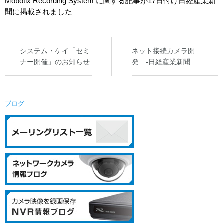
Mobotix Recording System に関する記事が17日付け日経産業新
システム・ケイカメラサイトへ
聞に掲載されました
所在地
採用情報
システム・ケイ「セミ
ネット接続カメラ開
ナー開催」のお知らせ
発 -日経産業新聞
ブログ