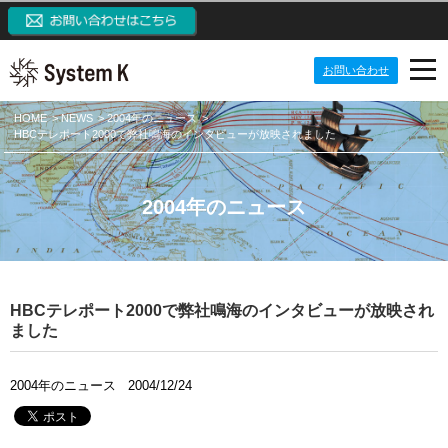
お問い合わせ
PRODUCTS
HOME
NEWS
2004年のニュース
HBCテレポート2000で弊社鳴海のインタビューが放映されました
NEWS
プロダクト
IP監視カメラシステム
ABOUT US
ニュース
2004年のニュース
ネットワークカメラ
定期配信メールのご登録
CONTACT US
会社案内
システム開発ソリューション
メーリングリスト一覧
ご挨拶
システム・ケイAIサイトへ
HBCテレポート2000で弊社鳴海のインタビューが放映され
パッケージ製品
監視カメラブログ
目指す価値観
SKクラウドカメラサイトへ
ました
NVRブログ
会社概要
SK VMS(ビデオマネジメントシステム)サイトへ
2004年のニュース
2004/12/24
VMSブログ
組織構成
NVR(ネットワークビデオレコーダー)サイトへ
AIブログ
会社沿革