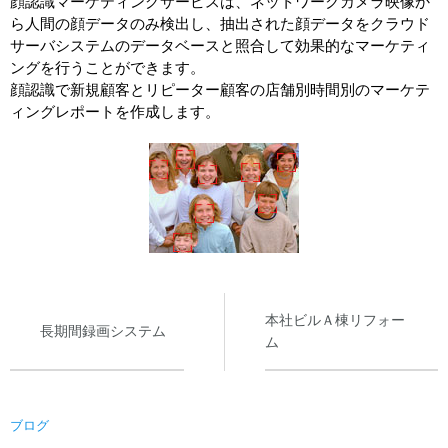
顔認識マーケティングサービスは、ネットワークカメラ映像か
システム・ケイカメラサイトへ
ら人間の顔データのみ検出し、抽出された顔データをクラウド
所在地
サーバシステムのデータベースと照合して効果的なマーケティ
ングを行うことができます。
採用情報
顔認識で新規顧客とリピーター顧客の店舗別時間別のマーケテ
ィングレポートを作成します。
本社ビルＡ棟リフォー
長期間録画システム
ム
ブログ