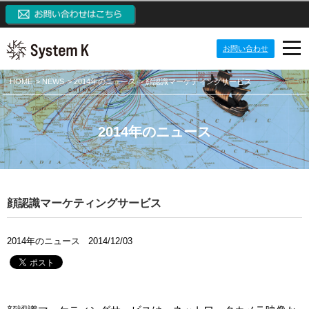
お問い合わせ
PRODUCTS
HOME
NEWS
2014年のニュース
顔認識マーケティングサービス
NEWS
プロダクト
2014年のニュース
IP監視カメラシステム
ABOUT US
ニュース
ネットワークカメラ
定期配信メールのご登録
CONTACT US
会社案内
システム開発ソリューション
メーリングリスト一覧
ご挨拶
システム・ケイAIサイトへ
顔認識マーケティングサービス
パッケージ製品
監視カメラブログ
目指す価値観
SKクラウドカメラサイトへ
2014年のニュース
2014/12/03
NVRブログ
会社概要
SK VMS(ビデオマネジメントシステム)サイトへ
VMSブログ
組織構成
NVR(ネットワークビデオレコーダー)サイトへ
AIブログ
会社沿革