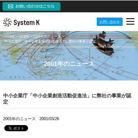
お問い合わせ
PRODUCTS
HOME
NEWS
2001年のニュース
中小企業庁「中小企業創造活動促進法」に弊社の事業が認定
NEWS
プロダクト
IP監視カメラシステム
ABOUT US
ニュース
2001年のニュース
ネットワークカメラ
定期配信メールのご登録
CONTACT US
会社案内
システム開発ソリューション
メーリングリスト一覧
ご挨拶
システム・ケイAIサイトへ
中小企業庁「中小企業創造活動促進法」に弊社の事業が認
パッケージ製品
監視カメラブログ
目指す価値観
SKクラウドカメラサイトへ
定
NVRブログ
会社概要
SK VMS(ビデオマネジメントシステム)サイトへ
2001年のニュース
2001/03/26
VMSブログ
組織構成
NVR(ネットワークビデオレコーダー)サイトへ
AIブログ
会社沿革