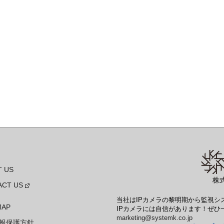
 US
株
ACT US
当社はIPカメラの黎明期から監視
MAP
IPカメラには自信があります！ぜひ一
marketing@systemk.co.jp
報保護方針