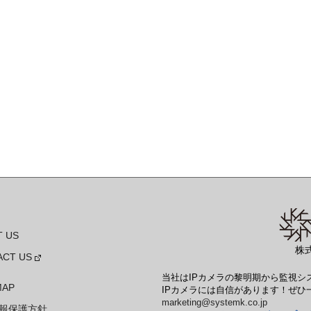
 US
株
ACT US
当社はIPカメラの黎明期から監視
MAP
IPカメラには自信があります！ぜひ一
marketing@systemk.co.jp
報保護方針